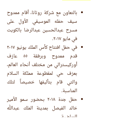
بالتعاون مع شركة روتانا، أقام ممدوح
سيف حفله الموسيقي الأول على
مسرح عبدالحسين عبدالرضا بالكويت
في مايو ٢٠١٧.
في حفل افتتاح كأس الملك يونيو ٢٠١٧
قدم ممدوح وبرفقة ٥٥ عازف
أوركيسترالي من مختلف أنحاء العالم،
بعزف حي لمقطوعة مملكة السلام
والتي قام بتأليفها خصيصاً لتلك
المناسبة.​
حفل جدة ٢٠١٨ بحضور سمو الأمير
خالد الفيصل بمدينة الملك عبدالله
الرياضية.
تم اختيار ممدوح سيف لكي يكون